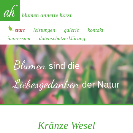
start
leistungen
galerie
kontakt
impressum
datenschutzerklärung
Blumen
sind die
Liebesgedanken
der Natur
Kränze Wesel